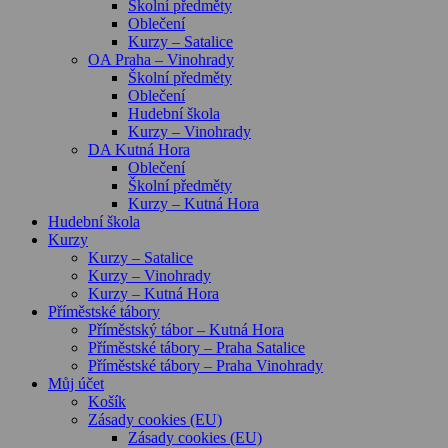
Školní předměty
Oblečení
Kurzy – Satalice
OA Praha – Vinohrady
Školní předměty
Oblečení
Hudební škola
Kurzy – Vinohrady
DA Kutná Hora
Oblečení
Školní předměty
Kurzy – Kutná Hora
Hudební škola
Kurzy
Kurzy – Satalice
Kurzy – Vinohrady
Kurzy – Kutná Hora
Příměstské tábory
Příměstský tábor – Kutná Hora
Příměstské tábory – Praha Satalice
Příměstské tábory – Praha Vinohrady
Můj účet
Košík
Zásady cookies (EU)
Zásady cookies (EU)