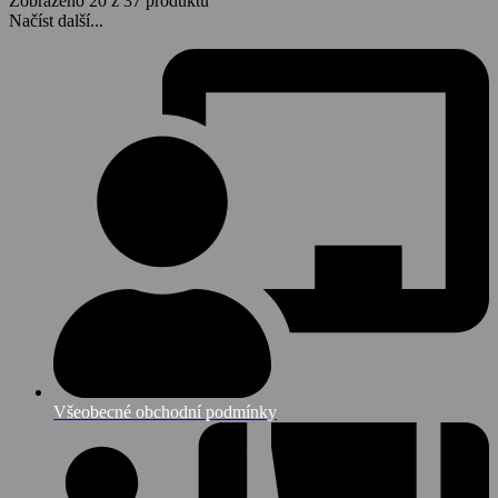
Zobrazeno 20 z 37 produktů
Načíst další...
Všeobecné obchodní podmínky