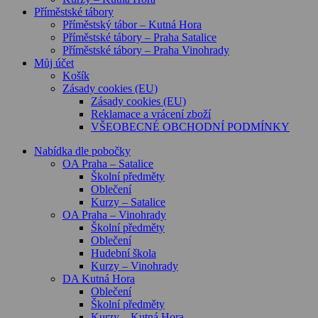
Příměstské tábory
Příměstský tábor – Kutná Hora
Příměstské tábory – Praha Satalice
Příměstské tábory – Praha Vinohrady
Můj účet
Košík
Zásady cookies (EU)
Zásady cookies (EU)
Reklamace a vrácení zboží
VŠEOBECNÉ OBCHODNÍ PODMÍNKY
Nabídka dle pobočky
OA Praha – Satalice
Školní předměty
Oblečení
Kurzy – Satalice
OA Praha – Vinohrady
Školní předměty
Oblečení
Hudební škola
Kurzy – Vinohrady
DA Kutná Hora
Oblečení
Školní předměty
Kurzy – Kutná Hora