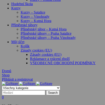
Hudební škola
Kurzy
Kurzy – Satalice
Kurzy – Vinohrady
Kurzy – Kutná Hora
Příměstské tábory
Příměstský tábor – Kutná Hora
Příměstské tábory – Praha Satalice
Příměstské tábory – Praha Vinohrady
Můj účet
Košík
Zásady cookies (EU)
Zásady cookies (EU)
Reklamace a vrácení zboží
VŠEOBECNÉ OBCHODNÍ PODMÍNKY
Domů
Shop
Přihlásit a registrovat
0