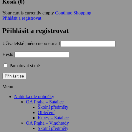
Košík (0)
Your cart is currently empty
Continue Shopping
Přihlásit a registrovat
Přihlásit a registrovat
Uživatelské jméno nebo e-mail
Heslo
Pamatovat si mě
Menu
Nabídka dle pobočky
OA Praha – Satalice
Školní předměty
Oblečení
Kurzy – Satalice
OA Praha – Vinohrady
Školní předměty