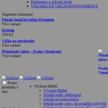
Reklamace a vrácení zboží
VŠEOBECNÉ OBCHODNÍ PODMÍNKY
Naposled zobrazené
Pánské funkční tričko Premium
Více variant
Deštník
250
Kč
Víčko na plechovku
Více variant
Příměstský tábor - Praha Vinohrady
Více variant
Pouze
Výchozí třídění
produkty v
Výchozí třídění
akci
Seřadit podle oblíbenosti
Seřadit od nejnovějších
Seřadit podle ceny: od nejnižší k nejvyšší
Seřadit podle ceny: od nejvyšší k nejnižší