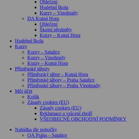
Oblečení
Hudební škola
Kurzy – Vinohrady
DA Kutná Hora
Oblečení
Školní předměty
Kurzy – Kutná Hora
Hudební škola
Kurzy
Kurzy – Satalice
Kurzy – Vinohrady
Kurzy – Kutná Hora
Příměstské tábory
Příměstský tábor – Kutná Hora
Příměstské tábory – Praha Satalice
Příměstské tábory – Praha Vinohrady
Můj účet
Košík
Zásady cookies (EU)
Zásady cookies (EU)
Reklamace a vrácení zboží
VŠEOBECNÉ OBCHODNÍ PODMÍNKY
Nabídka dle pobočky
OA Praha – Satalice